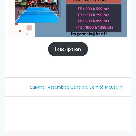
Inscription
Navigation
Article
Suivant :
Assemblée Générale Comité Meuse
de
suivant
:
l’article