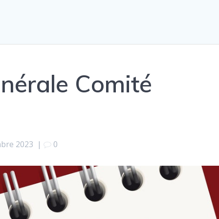
nérale Comité
mbre 2023
|
0