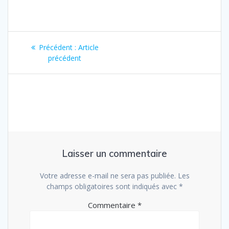
Navigation
Article
Précédent :
Article
de
précédent
précédent
:
l’article
Laisser un commentaire
Votre adresse e-mail ne sera pas publiée.
Les
champs obligatoires sont indiqués avec
*
Commentaire
*